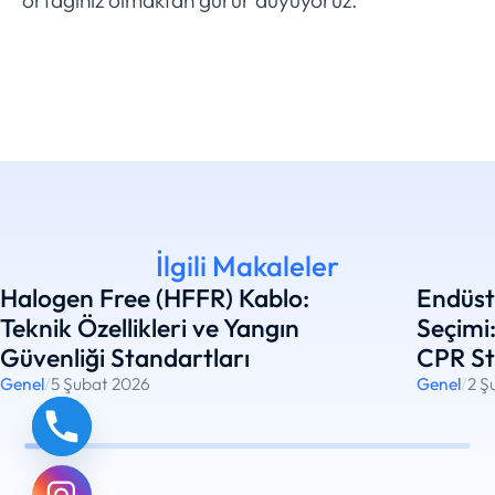
ortağınız olmaktan gurur duyuyoruz.
İlgili Makaleler
Halogen Free (HFFR) Kablo:
Endüstr
Teknik Özellikleri ve Yangın
Seçimi:
Güvenliği Standartları
CPR St
Genel
/
5 Şubat 2026
Genel
/
2 Ş