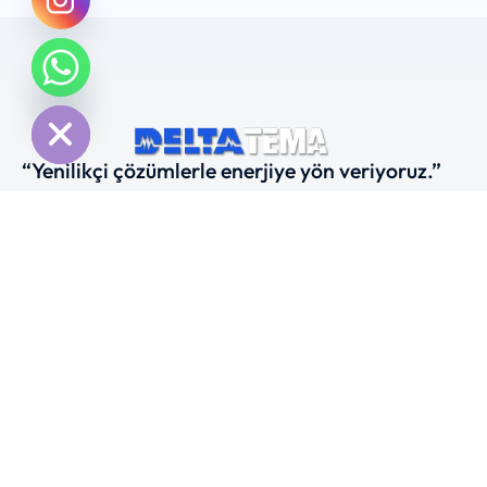
chaty
Hide
“Yenilikçi çözümlerle enerjiye yön veriyoruz.”
İletişime Geçin
Ürünler
Prysmian
2M Kablo
Obo Bettermann