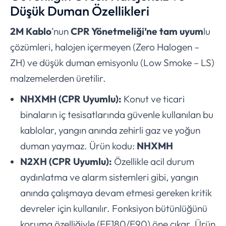
Düşük Duman Özellikleri
2M Kablo
’nun
CPR Yönetmeliği’ne tam uyum
lu
çözümleri, halojen içermeyen (Zero Halogen –
ZH) ve düşük duman emisyonlu (Low Smoke – LS)
malzemelerden üretilir.
NHXMH (CPR Uyumlu):
Konut ve ticari
binaların iç tesisatlarında güvenle kullanılan bu
kablolar, yangın anında zehirli gaz ve yoğun
duman yaymaz. Ürün kodu:
NHXMH
N2XH (CPR Uyumlu):
Özellikle acil durum
aydınlatma ve alarm sistemleri gibi, yangın
anında çalışmaya devam etmesi gereken kritik
devreler için kullanılır. Fonksiyon bütünlüğünü
koruma özelliğiyle (FE180/E90) öne çıkar. Ürün