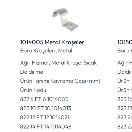
1014005 Metal Kroşeler
10150
Boru Kroşeleri, Metal
Boru 
Ağır Hizmet, Metal Kroşe, Sıcak
Ağır H
Daldırma
Daldı
Ürün Tanımı Kavrama Çapı (mm)
Ürün 
Ürün Kodu
Ürün 
822 6 FT 6 1014005
823 1
822 10 FT 10 1014013
823 18
822 12 FT 12 1014021
823 2
822 14 FT 14 1014048
823 2