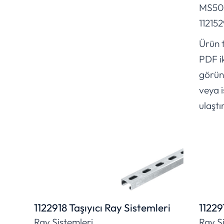
MS50
11215
Ürün t
PDF i
görünt
veya i
ulaştır
1122918 Taşıyıcı Ray Sistemleri
11229
Ray Sistemleri
Ray S