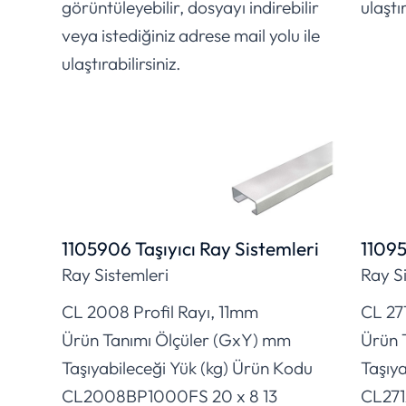
görüntüleyebilir, dosyayı indirebilir
ulaştır
veya istediğiniz adrese mail yolu ile
ulaştırabilirsiniz.
1105906 Taşıyıcı Ray Sistemleri
11095
Ray Sistemleri
Ray S
CL 2008 Profil Rayı, 11mm
CL 271
Ürün Tanımı Ölçüler (GxY) mm
Ürün 
Taşıyabileceği Yük (kg) Ürün Kodu
Taşıya
CL2008BP1000FS 20 x 8 13
CL271