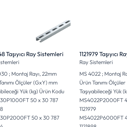
48 Taşıyıcı Ray Sistemleri
1121979 Taşıyıcı Ra
istemleri
Ray Sistemleri
30 ; Montaj Rayı, 22mm
MS 4022 ; Montaj R
Tanımı Ölçüler (GxY) mm
Ürün Tanımı Ölçüle
bileceği Yük (kg) Ürün Kodu
Taşıyabileceği Yük (
30P1000FT 50 x 30 787
MS4022P2000FT 40 
48
1121979
30P2000FT 50 x 30 787
MS4022P6000FT 40
64
1121898