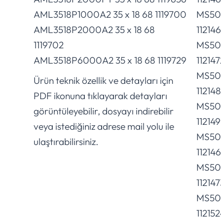
AML3518P1000A2 35 x 18 68 1119700
MS50
AML3518P2000A2 35 x 18 68
11214
1119702
MS50
AML3518P6000A2 35 x 18 68 1119729
112147
MS50
Ürün teknik özellik ve detayları için
11214
PDF ikonuna tıklayarak detayları
MS50
görüntüleyebilir, dosyayı indirebilir
11214
veya istediğiniz adrese mail yolu ile
MS50
ulaştırabilirsiniz.
11214
MS50
112147
MS50
11215