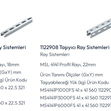
y Sistemleri
1122908 Taşıyıcı Ray Sistemleri
Ray Sistemleri
ayı, 18mm
MSL 4141 Profil Rayı, 22mm
r (GxY) mm
Ürün Tanımı Ölçüler (GxY) mm
kg) Ürün Kodu
Taşıyabileceği Yük (kg) Ürün Kodu
x 22.5 321
MS4141P1000FS 41 x 41 560 11229
MS4141P3000FS 41 x 41 560 11229
 x 22.5 321
MS4141P6000FS 41 x 41 560 11229