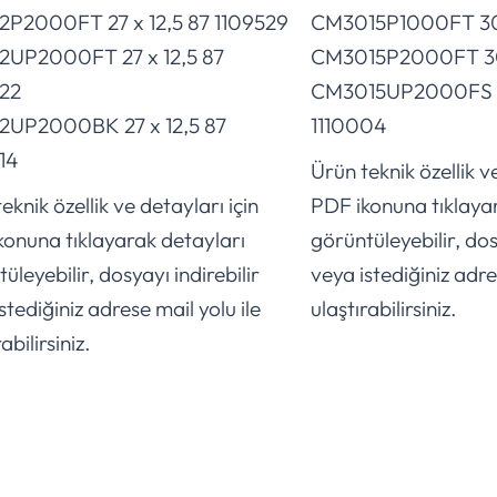
2P2000FT 27 x 12,5 87 1109529
CM3015P1000FT 30 
2UP2000FT 27 x 12,5 87
CM3015P2000FT 30 
22
CM3015UP2000FS 3
2UP2000BK 27 x 12,5 87
1110004
14
Ürün teknik özellik ve
eknik özellik ve detayları için
PDF ikonuna tıklaya
konuna tıklayarak detayları
görüntüleyebilir, dos
üleyebilir, dosyayı indirebilir
veya istediğiniz adre
stediğiniz adrese mail yolu ile
ulaştırabilirsiniz.
abilirsiniz.