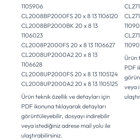
1105906
CL271
CL2008BP2000FS 20 x 8 13 1106120
CL271
CL2008BP2000BK 20 x 8 13
11090
1106023
CL271
CL2008P2000FS 20 x 8 13 1106627
11090
CL2008UP2000A2 20 x 8 13
Ürün t
1106628
PDF i
CL2008UP2000FS 20 x 8 13 1105124
görünt
CL2008UP2000A2 20 x 8 13 1105125
veya i
Ürün teknik özellik ve detayları için
ulaştır
PDF ikonuna tıklayarak detayları
görüntüleyebilir, dosyayı indirebilir
veya istediğiniz adrese mail yolu ile
ulaştırabilirsiniz.