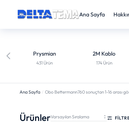
Ana Sayfa
Hakkı
Prysmian
2M Kablo
431 Ürün
174 Ürün
Ana Sayfa
Obo Bettermann
760 sonuçtan 1-16 arası gös
You are here:
Ürünler
FILTR