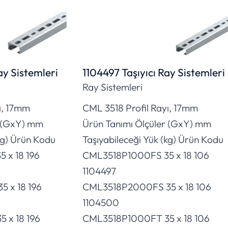
ay Sistemleri
1104497 Taşıyıcı Ray Sistemleri
Ray Sistemleri
ı, 17mm
CML 3518 Profil Rayı, 17mm
r (GxY) mm
Ürün Tanımı Ölçüler (GxY) mm
kg) Ürün Kodu
Taşıyabileceği Yük (kg) Ürün Kodu
 x 18 196
CML3518P1000FS 35 x 18 106
1104497
 x 18 196
CML3518P2000FS 35 x 18 106
1104500
 x 18 196
CML3518P1000FT 35 x 18 106