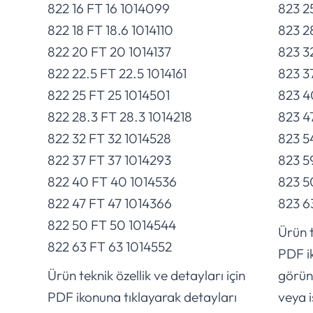
822 16 FT 16 1014099
823 2
822 18 FT 18.6 1014110
823 2
822 20 FT 20 1014137
823 3
822 22.5 FT 22.5 1014161
823 3
822 25 FT 25 1014501
823 4
822 28.3 FT 28.3 1014218
823 4
822 32 FT 32 1014528
823 5
822 37 FT 37 1014293
823 5
822 40 FT 40 1014536
823 5
822 47 FT 47 1014366
823 6
822 50 FT 50 1014544
Ürün t
822 63 FT 63 1014552
PDF i
Ürün teknik özellik ve detayları için
görünt
PDF ikonuna tıklayarak detayları
veya i