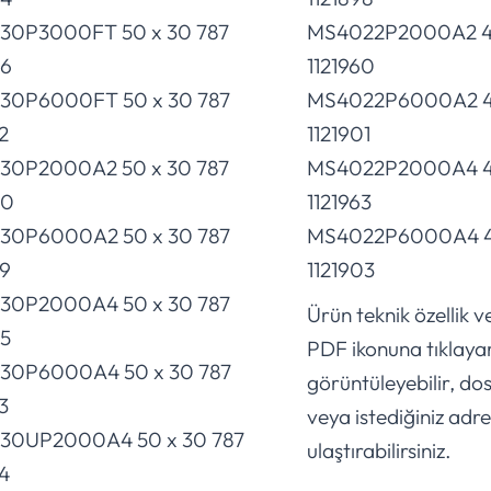
30P3000FT 50 x 30 787
MS4022P2000A2 40 
66
1121960
30P6000FT 50 x 30 787
MS4022P6000A2 40
2
1121901
30P2000A2 50 x 30 787
MS4022P2000A4 40
80
1121963
30P6000A2 50 x 30 787
MS4022P6000A4 40
99
1121903
30P2000A4 50 x 30 787
Ürün teknik özellik ve
65
PDF ikonuna tıklaya
30P6000A4 50 x 30 787
görüntüleyebilir, dos
3
veya istediğiniz adre
30UP2000A4 50 x 30 787
ulaştırabilirsiniz.
24