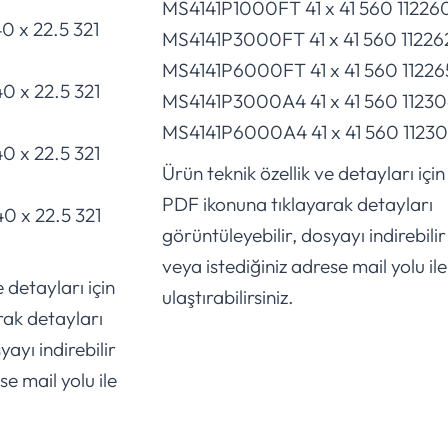
MS4141P1000FT 41 x 41 560 11226
x 22.5 321
MS4141P3000FT 41 x 41 560 11226
MS4141P6000FT 41 x 41 560 11226
 x 22.5 321
MS4141P3000A4 41 x 41 560 1123
MS4141P6000A4 41 x 41 560 11230
 x 22.5 321
Ürün teknik özellik ve detayları için
PDF ikonuna tıklayarak detayları
 x 22.5 321
görüntüleyebilir, dosyayı indirebilir
veya istediğiniz adrese mail yolu ile
 detayları için
ulaştırabilirsiniz.
rak detayları
yayı indirebilir
se mail yolu ile