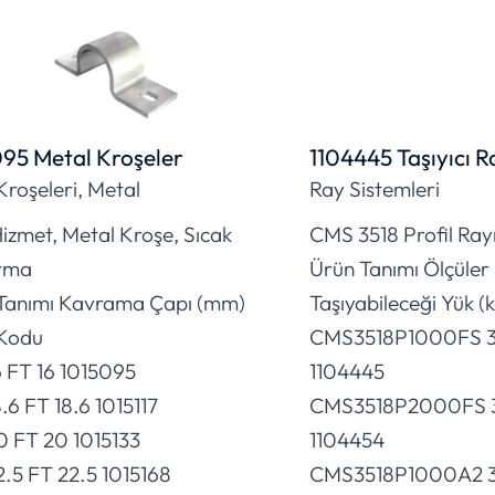
95 Metal Kroşeler
1104445 Taşıyıcı R
Kroşeleri, Metal
Ray Sistemleri
izmet, Metal Kroşe, Sıcak
CMS 3518 Profil Ray
rma
Ürün Tanımı Ölçüle
Tanımı Kavrama Çapı (mm)
Taşıyabileceği Yük (
Kodu
CMS3518P1000FS 35
6 FT 16 1015095
1104445
.6 FT 18.6 1015117
CMS3518P2000FS 35
0 FT 20 1015133
1104454
2.5 FT 22.5 1015168
CMS3518P1000A2 35