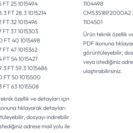
5 FT 25 1015494
1104498
8.3 FT 28.3 1015214
CMS3518P2000A2 35
2 FT 32 1015496
1104501
7 FT 37 1015303
Ürün teknik özellik ve
0 FT 40 1015498
PDF ikonuna tıklaya
7 FT 47 1015362
görüntüleyebilir, dos
4 FT 54 1015427
veya istediğiniz adre
9.3 FT 59.3 1015486
ulaştırabilirsiniz.
0 FT 50 1015500
3 FT 63 1015508
eknik özellik ve detayları için
konuna tıklayarak detayları
üleyebilir, dosyayı indirebilir
stediğiniz adrese mail yolu ile