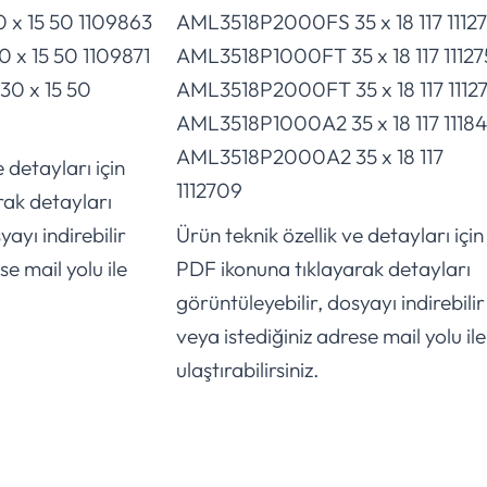
x 15 50 1109863
AML3518P2000FS 35 x 18 117 1112
x 15 50 1109871
AML3518P1000FT 35 x 18 117 11127
0 x 15 50
AML3518P2000FT 35 x 18 117 1112
AML3518P1000A2 35 x 18 117 11184
AML3518P2000A2 35 x 18 117
 detayları için
1112709
rak detayları
yayı indirebilir
Ürün teknik özellik ve detayları için
se mail yolu ile
PDF ikonuna tıklayarak detayları
görüntüleyebilir, dosyayı indirebilir
veya istediğiniz adrese mail yolu ile
ulaştırabilirsiniz.