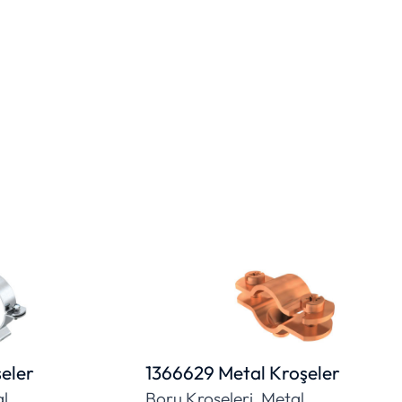
şeler
1366629 Metal Kroşeler
al
Boru Kroşeleri, Metal