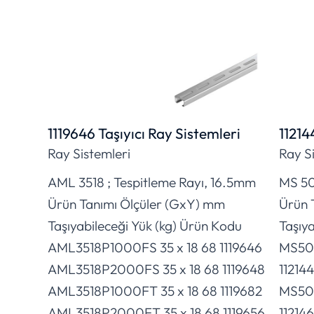
1119646 Taşıyıcı Ray Sistemleri
11214
Ray Sistemleri
Ray S
AML 3518 ; Tespitleme Rayı, 16.5mm
MS 50
Ürün Tanımı Ölçüler (GxY) mm
Ürün 
Taşıyabileceği Yük (kg) Ürün Kodu
Taşıya
AML3518P1000FS 35 x 18 68 1119646
MS50
AML3518P2000FS 35 x 18 68 1119648
11214
AML3518P1000FT 35 x 18 68 1119682
MS50
AML3518P2000FT 35 x 18 68 1119656
11214