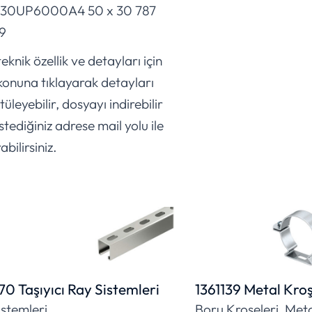
30UP6000A4 50 x 30 787
29
eknik özellik ve detayları için
konuna tıklayarak detayları
üleyebilir, dosyayı indirebilir
stediğiniz adrese mail yolu ile
abilirsiniz.
70 Taşıyıcı Ray Sistemleri
1361139 Metal Kro
istemleri
Boru Kroşeleri, Met