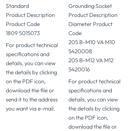
Standard
Grounding Socket
Product Description
Product Description
Product Code
Diameter Product
1809 5015073
Code
205 B-M10 VA M10
For product technical
5420008
specifications and
205 B-M12 VA M12
details, you can view
5420016
the details by clicking
on the PDF icon,
For product technical
download the file or
specifications and
send it to the address
details, you can view
you want via e-mail.
the details by clicking
on the PDF icon,
download the file or