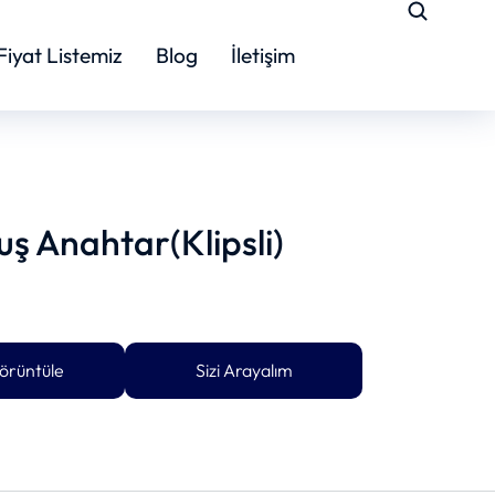
Fiyat Listemiz
Blog
İletişim
ş Anahtar(Klipsli)
örüntüle
Sizi Arayalım