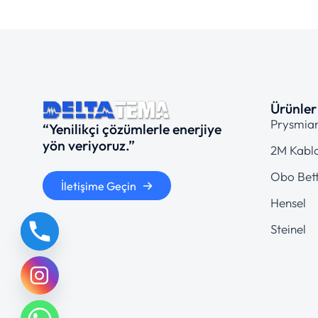
Ürünler
Prysmia
“Yenilikçi çözümlerle enerjiye
yön veriyoruz.”
2M Kabl
Obo Bet
İletişime Geçin
Hensel
Steinel