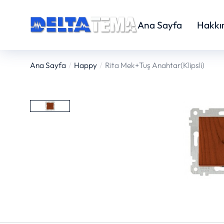
Ana Sayfa
Hakkı
Ana Sayfa
Happy
Rita Mek+Tuş Anahtar(Klipsli)
You are here: