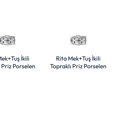
ek+Tuş İkili
Rita Mek+Tuş İkili
 Priz Porselen
Topraklı Priz Porselen
Kap