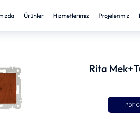
mızda
Ürünler
Hizmetlerimiz
Projelerimiz
Rita Mek+Tu
PDF G