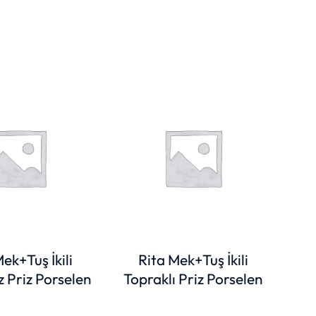
To
ek+Tuş İkili
Rita Mek+Tuş İkili
z Priz Porselen
Topraklı Priz Porselen