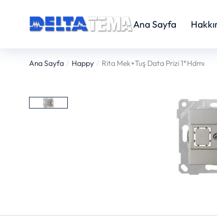
Ana Sayfa
Hakkı
Ana Sayfa
Happy
Rita Mek+Tuş Data Prizi 1*Hdmı
You are here: