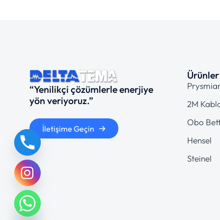
Ürünler
Prysmia
“Yenilikçi çözümlerle enerjiye
yön veriyoruz.”
2M Kabl
Obo Bet
İletişime Geçin
Hensel
Steinel
chaty
Hide