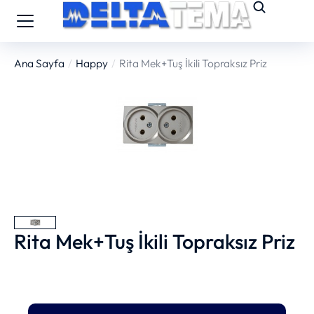
Ana Sayfa
Happy
Rita Mek+Tuş İkili Topraksız Priz
You are here:
Rita Mek+Tuş İkili Topraksız Priz