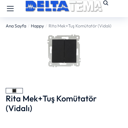
Ana Sayfa
Happy
Rita Mek+Tuş Komütatör (Vidalı)
You are here:
Rita Mek+Tuş Komütatör
(Vidalı)