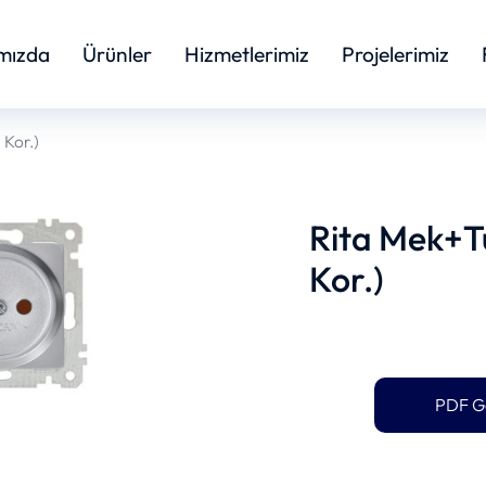
mızda
Ürünler
Hizmetlerimiz
Projelerimiz
 Kor.)
Rita Mek+Tu
Kor.)
PDF G