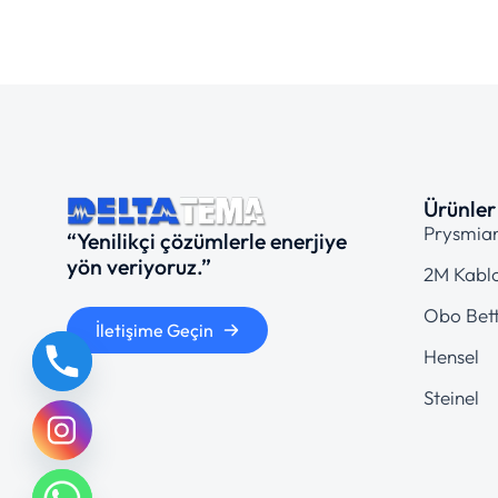
Ürünler
Prysmia
“Yenilikçi çözümlerle enerjiye
yön veriyoruz.”
2M Kabl
Obo Bet
İletişime Geçin
Hensel
Steinel