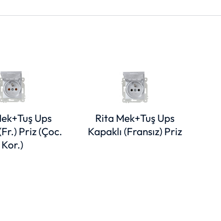
Mek+Tuş Ups
Rita Mek+Tuş Ups
Fr.) Priz (Çoc.
Kapaklı (Fransız) Priz
Kor.)
Ka