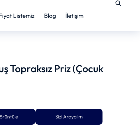
Fiyat Listemiz
Blog
İletişim
ş Topraksız Priz (Çocuk
örüntüle
Sizi Arayalım