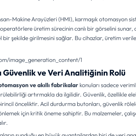
e İnsan-Makine Arayüzleri (HMI), karmaşık otomasyon si
 operatörlere üretim sürecinin canlı bir görselini sunar, a
 bir şekilde girilmesini sağlar. Bu cihazlar, üretim veril
com/image_generation_content/1
 Güvenlik ve Veri Analitiğinin Rolü
otomasyon ve akıllı fabrikalar
konuları sadece verimlili
ebilirliği artırmakla da ilgilidir. Güvenlik, özellikle el
incil önceliktir. Acil durdurma butonları, güvenlik röl
 önlemek için kritik öneme sahiptir. Bu malzemeler, çalı
lır.
rikaların sunduğu en büyük avantajlardan biri de veri ana