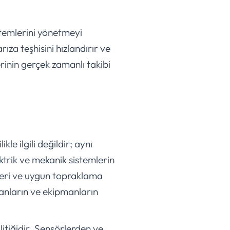
stemlerini yönetmeyi
rıza teşhisini hızlandırır ve
erinin gerçek zamanlı takibi
kle ilgili değildir; aynı
ektrik ve mekanik sistemlerin
eleri ve uygun topraklama
şanların ve ekipmanların
litiğidir. Sensörlerden ve