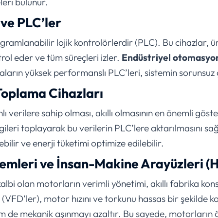
eri bulunur.
 ve PLC’ler
ogramlanabilir lojik kontrolörlerdir (PLC). Bu cihazlar, ü
rol eder ve tüm süreçleri izler.
Endüstriyel otomasyon 
aların yüksek performanslı PLC’leri, sistemin sorunsuz 
Toplama Cihazları
ı verilere sahip olması, akıllı olmasının en önemli göster
lgileri toplayarak bu verilerin PLC’lere aktarılmasını sa
bilir ve enerji tüketimi optimize edilebilir.
temleri ve İnsan-Makine Arayüzleri (
albi olan motorların verimli yönetimi, akıllı fabrika kon
 (VFD’ler), motor hızını ve torkunu hassas bir şekilde k
em de mekanik aşınmayı azaltır. Bu sayede, motorların