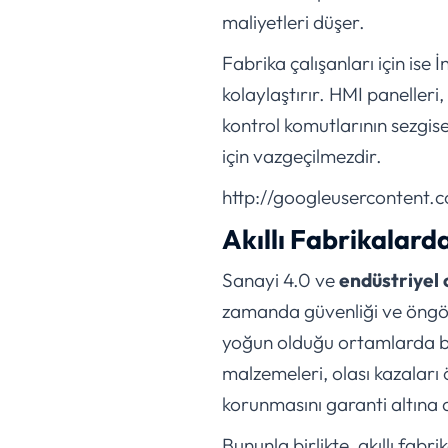
maliyetleri düşer.
Fabrika çalışanları için is
kolaylaştırır. HMI panelleri,
kontrol komutlarının sezgisel
için vazgeçilmezdir.
http://googleusercontent.
Akıllı Fabrikalarda
Sanayi 4.0 ve
endüstriyel 
zamanda güvenliği ve öngörül
yoğun olduğu ortamlarda bir
malzemeleri, olası kazaları
korunmasını garanti altına a
Bununla birlikte, akıllı fab