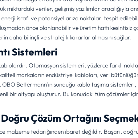
miktardaki veriler, gelişmiş yazılımlar aracılığıyla ana
enerji israfı ve potansiyel arıza noktaları tespit edilebi
luşmadan önce planlanabilir ve üretim hattı kesintisiz
lerin daha bilinçli ve stratejik kararlar almasını sağlar.
tı Sistemleri
, kablolardır. Otomasyon sistemleri, yüzlerce farklı nokt
aliteli markaların endüstriyel kabloları, veri bütünlüğü
rıca, OBO Bettermann’ın sunduğu kablo taşıma sistemleri,
li bir altyapı oluşturur. Bu konudaki tüm çözümler içi
in Doğru Çözüm Ortağını Seçme
adece malzeme tedariğinden ibaret değildir. Başarı, do