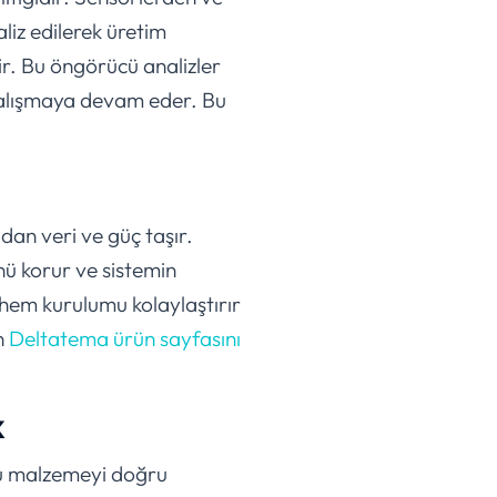
liz edilerek üretim
lir. Bu öngörücü analizler
 çalışmaya devam eder. Bu
adan veri ve güç taşır.
nü korur ve sistemin
 hem kurulumu kolaylaştırır
n
Deltatema ürün sayfasını
k
ğru malzemeyi doğru