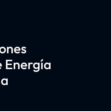
iones
e Energía
ia