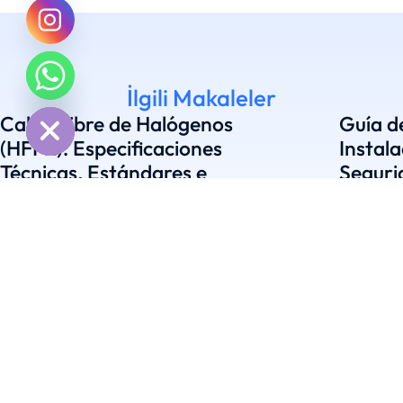
chaty
İlgili Makaleler
Hide
Cable Libre de Halógenos
Guía d
(HFFR): Especificaciones
Instala
Técnicas, Estándares e
Segurid
Importancia Vital
Estánd
Genel
/
10 febrero 2026
Genel
/
2 f