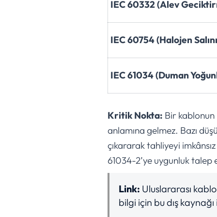
IEC 60332 (Alev Gecikti
IEC 60754 (Halojen Salın
IEC 61034 (Duman Yoğun
Kritik Nokta:
Bir kablonun
anlamına gelmez. Bazı düşük
çıkararak tahliyeyi imkânsız
61034-2’ye uygunluk talep e
Link:
Uluslararası kabl
bilgi için bu dış kaynağı 