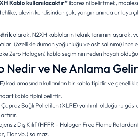
XH Kablo kullanılacaktır”
ibaresini belirtmek, maalese
l tehlike, alevin kendisinden çok, yangın anında ortaya 
ktrik
olarak, N2XH kabloların teknik tanımını aşarak, y
tıları (özellikle duman yoğunluğu ve asit salınımı) incel
ke Zero Halogen) kablo seçiminin neden hayati olduğu
o Nedir ve Ne Anlama Geli
odlamasında kullanılan bir kablo tipidir ve genellikle ş
dart kablo tipini belirtir.
Çapraz Bağlı Polietilen (XLPE) yalıtımlı olduğunu göst
 artırır.
jensiz Dış Kılıf (HFFR – Halogen Free Flame Retardant)
or, Flor vb.) salmaz.