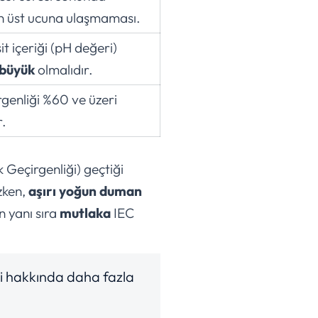
n üst ucuna ulaşmaması.
it içeriği (pH değeri)
 büyük
olmalıdır.
irgenliği %60 ve üzeri
r.
 Geçirgenliği) geçtiği
zken,
aşırı yoğun duman
n yanı sıra
mutlaka
IEC
ri hakkında daha fazla