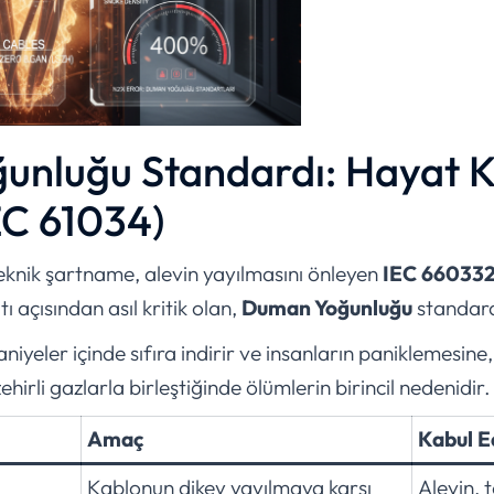
unluğu Standardı: Hayat 
IEC 61034)
eknik şartname, alevin yayılmasını önleyen
IEC 66033
ı açısından asıl kritik olan,
Duman Yoğunluğu
standard
iyeler içinde sıfıra indirir ve insanların paniklemesin
irli gazlarla birleştiğinde ölümlerin birincil nedenidir.
Amaç
Kabul E
Kablonun dikey yayılmaya karşı
Alevin, 