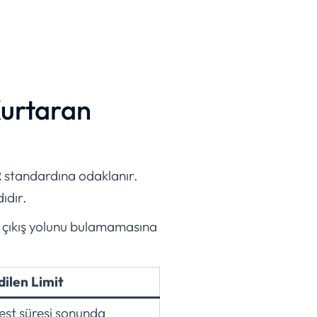
Kurtaran
2
standardına odaklanır.
ıdır.
e, çıkış yolunu bulamamasına
dilen Limit
test süresi sonunda