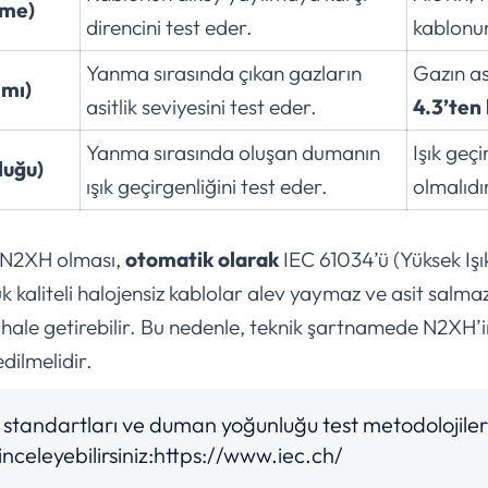
rme)
direncini test eder.
kablonu
Yanma sırasında çıkan gazların
Gazın as
ımı)
asitlik seviyesini test eder.
4.3’ten
Yanma sırasında oluşan dumanın
Işık geç
luğu)
ışık geçirgenliğini test eder.
olmalıdı
 N2XH olması,
otomatik olarak
IEC 61034’ü (Yüksek Işık
 kaliteli halojensiz kablolar alev yaymaz ve asit salma
 hale getirebilir. Bu nedenle, teknik şartnamede N2XH’i
dilmelidir.
o standartları ve duman yoğunluğu test metodolojile
inceleyebilirsiniz:
https://www.iec.ch/