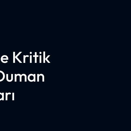
e Kritik
 Duman
arı