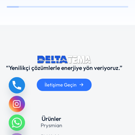
“Yenilikçi çözümlerle enerjiye yön veriyoruz.”
İletişime Geçin
Ürünler
chaty
Prysmian
Hide