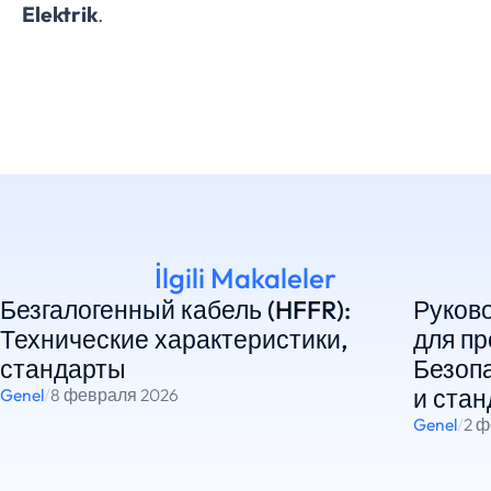
Elektrik
.
İlgili Makaleler
Безгалогенный кабель (HFFR):
Руково
Технические характеристики,
для п
стандарты
Безоп
и ста
Genel
/
8 февраля 2026
Genel
/
2 ф