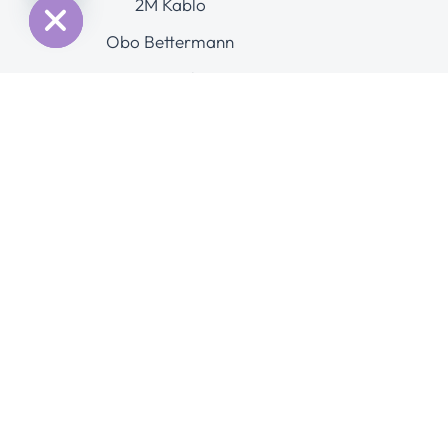
2M Kablo
Obo Bettermann
Hensel
Steinel
Gezinim
Hakkımızda
Hizmetlerimiz
Ürünler
Fiyat Listemiz
Blog
İletişim