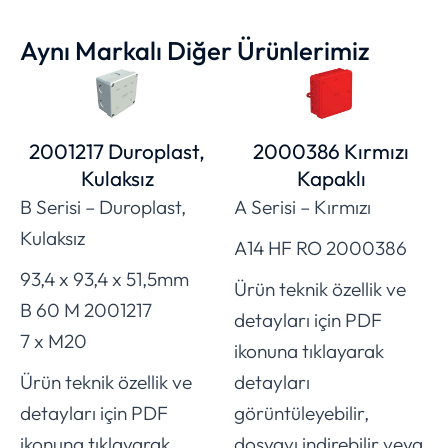
Aynı Markalı Diğer Ürünlerimiz
2001217 Duroplast,
2000386 Kırmızı
Kulaksız
Kapaklı
B Serisi – Duroplast,
A Serisi – Kırmızı
Kulaksız
A14 HF RO 2000386
93,4 x 93,4 x 51,5mm
Ürün teknik özellik ve
B 60 M 2001217
detayları için PDF
7 x M20
ikonuna tıklayarak
Ürün teknik özellik ve
detayları
detayları için PDF
görüntüleyebilir,
ikonuna tıklayarak
dosyayı indirebilir veya