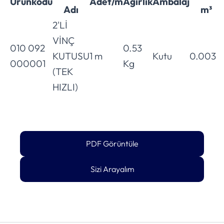
Ürünkodu
Adet/m
Ağırlık
Ambalaj
Adı
m³
2'Lİ
VİNÇ
010 092
0.53
KUTUSU
1 m
Kutu
0.003
000001
Kg
(TEK
HIZLI)
PDF Görüntüle
Sizi Arayalım