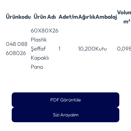
Volu
Ürünkodu
Ürün Adı
Adet/m
Ağırlık
Ambalaj
m³
60X80X26
Plastik
048 088
Şeffaf
1
10,200
Kutu
0,09
608026
Kapaklı
Pano
PDF Görüntüle
Sizi Arayalım