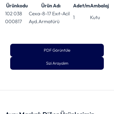
Ürünkodu
Ürün Adı
Adet/m
Ambalaj
102 038
Cexa-8-17 Exıt-Acil
1
Kutu
000817
Ayd.Armatürü
PDF Görüntüle
Sizi Arayalım