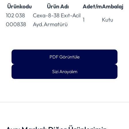
Ürünkodu
Ürün Adı
Adet/m
Ambalaj
102 038
Cexa-8-38 Exıt-Acil
1
Kutu
000838
Ayd.Armatürü
PDF Görüntüle
Sizi Arayalım