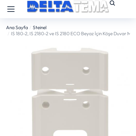
Ana Sayfa
Steinel
You are here:
IS 180-2, IS 2180-2 ve IS 2180 ECO Beyaz İçin Köşe Duvar Mon