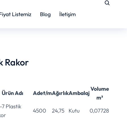
Fiyat Listemiz
Blog
İletişim
k Rakor
Volume
Ürün Adı
Adet/m
Ağırlık
Ambalaj
m³
7 Plastik
4500
24,75
Kutu
0,07728
kor