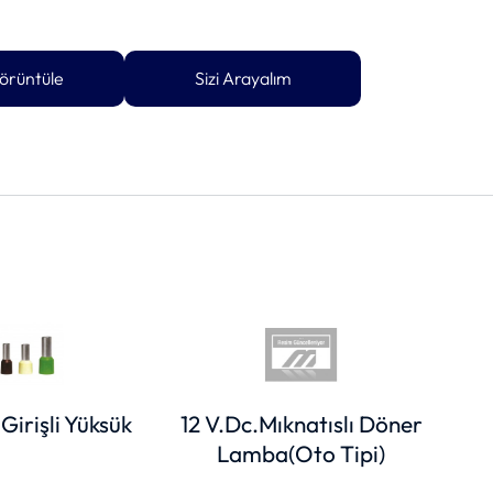
örüntüle
Sizi Arayalım
 Girişli Yüksük
12 V.Dc.Mıknatıslı Döner
Mon
Lamba(Oto Tipi)