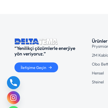
Ürünler
Prysmia
“Yenilikçi çözümlerle enerjiye
yön veriyoruz.”
2M Kabl
Obo Bet
İletişime Geçin
Hensel
Steinel