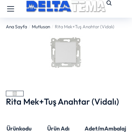
Ana Sayfa
Mutlusan
Rita Mek+Tuş Anahtar (Vidalı)
You are here:
Rita Mek+Tuş Anahtar (Vidalı)
Ürünkodu
Ürün Adı
Adet/m
Ambalaj