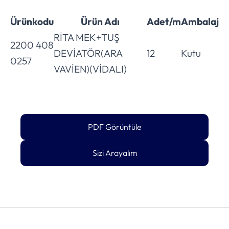
Ürünkodu
Ürün Adı
Adet/m
Ambalaj
RİTA MEK+TUŞ
2200 408
DEVİATÖR(ARA
12
Kutu
0257
VAVİEN)(VİDALI)
PDF Görüntüle
Sizi Arayalım