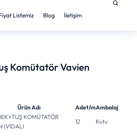
Fiyat Listemiz
Blog
İletişim
uş Komütatör Vavien
Ürün Adı
Adet/m
Ambalaj
 MEK+TUŞ KOMÜTATÖR
12
Kutu
N (VİDALI