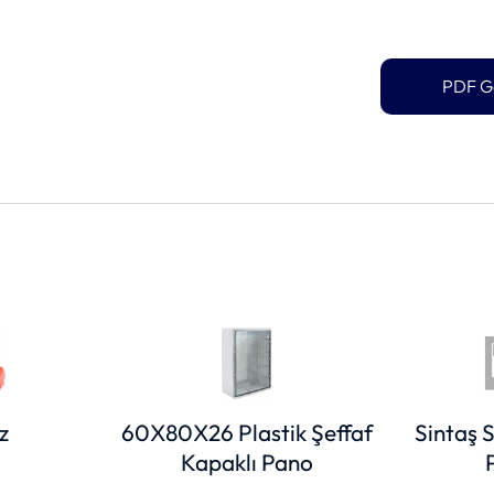
PDF G
z
60X80X26 Plastik Şeffaf
Sintaş S
Kapaklı Pano