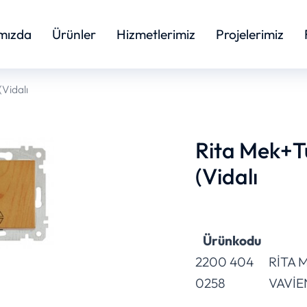
mızda
Ürünler
Hizmetlerimiz
Projelerimiz
Vidalı
Rita Mek+T
(Vidalı
Ürünkodu
2200 404
RİTA
0258
VAVİE