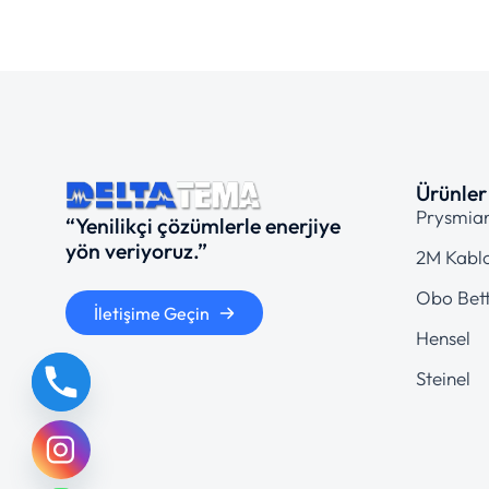
Ürünler
Prysmia
“Yenilikçi çözümlerle enerjiye
yön veriyoruz.”
2M Kabl
Obo Bet
İletişime Geçin
Hensel
Steinel