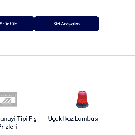
örüntüle
Sizi Arayalım
anayi Tipi Fiş
Uçak İkaz Lambası
Yapı
Prizleri