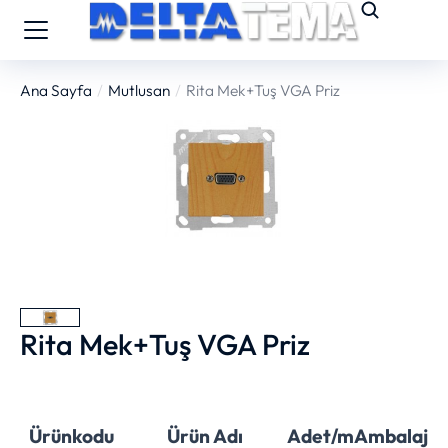
Ana Sayfa
Mutlusan
Rita Mek+Tuş VGA Priz
You are here:
Rita Mek+Tuş VGA Priz
Ürünkodu
Ürün Adı
Adet/m
Ambalaj