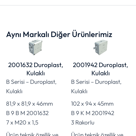
Aynı Markalı Diğer Ürünlerimiz
2001632 Duroplast,
2001942 Duroplast,
Kulaklı
Kulaklı
B Serisi – Duroplast,
B Serisi – Duroplast,
Kulaklı
Kulaklı
81,9 x 81,9 x 46mm
102 x 94 x 45mm
B 9 B M 2001632
B 9 K M 2001942
7 x M20 x 1,5
3 Rakorlu
Ürün teknik özellik ve
Ürün teknik özellik ve