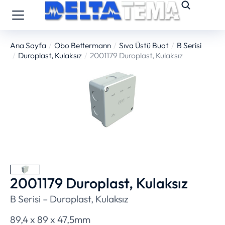
Ana Sayfa
Obo Bettermann
Sıva Üstü Buat
B Serisi
You are here:
Duroplast, Kulaksız
2001179 Duroplast, Kulaksız
2001179 Duroplast, Kulaksız
B Serisi – Duroplast, Kulaksız
89,4 x 89 x 47,5mm