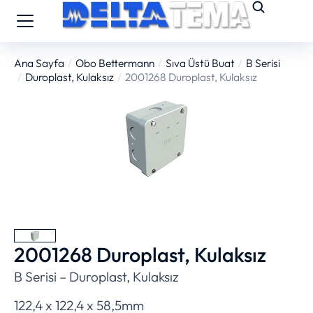
Ana Sayfa
Obo Bettermann
Sıva Üstü Buat
B Serisi
You are here:
Duroplast, Kulaksız
2001268 Duroplast, Kulaksız
2001268 Duroplast, Kulaksız
B Serisi – Duroplast, Kulaksız
122,4 x 122,4 x 58,5mm