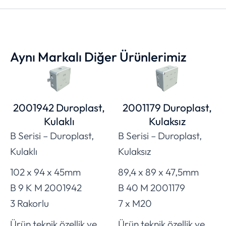
Aynı Markalı Diğer Ürünlerimiz
2001942 Duroplast,
2001179 Duroplast,
Kulaklı
Kulaksız
B Serisi – Duroplast,
B Serisi – Duroplast,
Kulaklı
Kulaksız
102 x 94 x 45mm
89,4 x 89 x 47,5mm
B 9 K M 2001942
B 40 M 2001179
3 Rakorlu
7 x M20
Ürün teknik özellik ve
Ürün teknik özellik ve