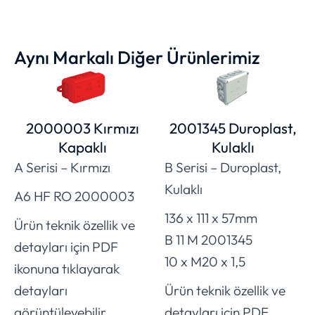
Aynı Markalı Diğer Ürünlerimiz
2000003 Kırmızı
2001345 Duroplast,
Kapaklı
Kulaklı
A Serisi – Kırmızı
B Serisi – Duroplast,
Kulaklı
A6 HF RO 2000003
136 x 111 x 57mm
Ürün teknik özellik ve
B 11 M 2001345
detayları için PDF
10 x M20 x 1,5
ikonuna tıklayarak
detayları
Ürün teknik özellik ve
görüntüleyebilir,
detayları için PDF