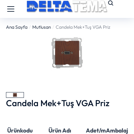
Ana Sayfa
Mutlusan
Candela Mek+Tuş VGA Priz
You are here:
Candela Mek+Tuş VGA Priz
Ürünkodu
Ürün Adı
Adet/m
Ambalaj