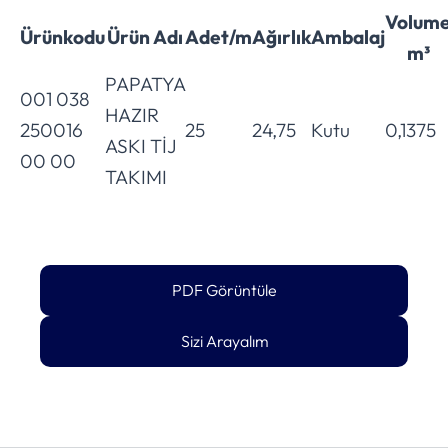
Volum
Ürünkodu
Ürün Adı
Adet/m
Ağırlık
Ambalaj
m³
PAPATYA
001 038
HAZIR
250016
25
24,75
Kutu
0,1375
ASKI TİJ
00 00
TAKIMI
PDF Görüntüle
Sizi Arayalım