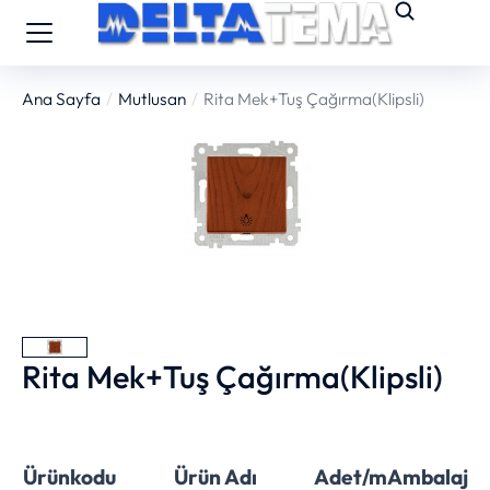
Ana Sayfa
Mutlusan
Rita Mek+Tuş Çağırma(Klipsli)
You are here:
Rita Mek+Tuş Çağırma(Klipsli)
Ürünkodu
Ürün Adı
Adet/m
Ambalaj