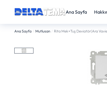
Ana Sayfa
Hakkı
Ana Sayfa
Mutlusan
Rita Mek+Tuş Deviatör(Ara Vavie
You are here: