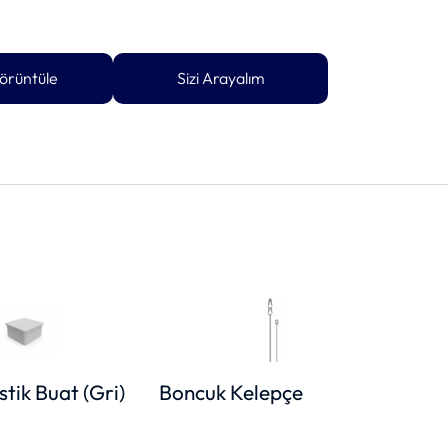
örüntüle
Sizi Arayalım
tik Buat (Gri)
Boncuk Kelepçe
85