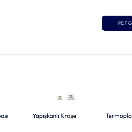
PDF G
ası
Yapışkanlı Kroşe
Termoplas