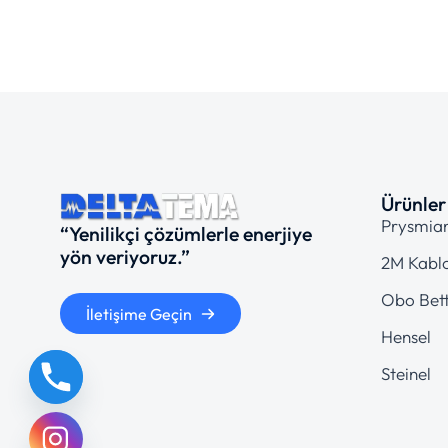
Ürünler
Prysmia
“Yenilikçi çözümlerle enerjiye
yön veriyoruz.”
2M Kabl
Obo Bet
İletişime Geçin
Hensel
Steinel