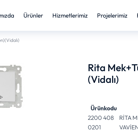
mızda
Ürünler
Hizmetlerimiz
Projelerimiz
n)(Vidalı)
Rita Mek+T
(Vidalı)
Ürünkodu
2200 408
RİTA 
0201
VAVİEN