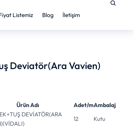
Fiyat Listemiz
Blog
İletişim
uş Deviatör(Ara Vavien)
Ürün Adı
Adet/m
Ambalaj
MEK+TUŞ DEVİATÖR(ARA
12
Kutu
)(VİDALI)