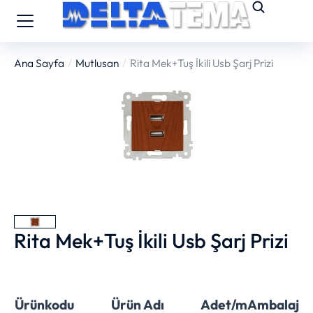
Ana Sayfa
Mutlusan
Rita Mek+Tuş İkili Usb Şarj Prizi
You are here:
Rita Mek+Tuş İkili Usb Şarj Prizi
Ürünkodu
Ürün Adı
Adet/m
Ambalaj