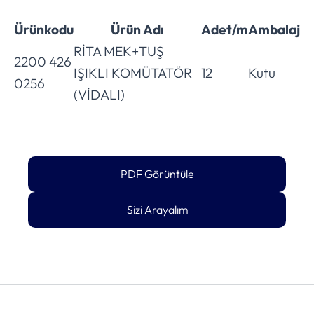
Ürünkodu
Ürün Adı
Adet/m
Ambalaj
RİTA MEK+TUŞ
2200 426
IŞIKLI KOMÜTATÖR
12
Kutu
0256
(VİDALI)
PDF Görüntüle
Sizi Arayalım