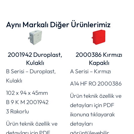
Aynı Markalı Diğer Ürünlerimiz
2001942 Duroplast,
2000386 Kırmızı
Kulaklı
Kapaklı
B Serisi – Duroplast,
A Serisi – Kırmızı
Kulaklı
A14 HF RO 2000386
102 x 94 x 45mm
Ürün teknik özellik ve
B 9 K M 2001942
detayları için PDF
3 Rakorlu
ikonuna tıklayarak
Ürün teknik özellik ve
detayları
detayları için PDF
görüntüleyebilir,