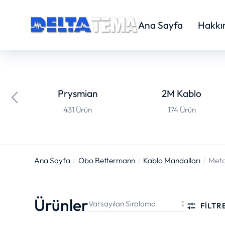
Ana Sayfa
Hakkı
Prysmian
2M Kablo
431 Ürün
174 Ürün
Ana Sayfa
Obo Bettermann
Kablo Mandalları
Meta
You are here:
Ürünler
FILTR