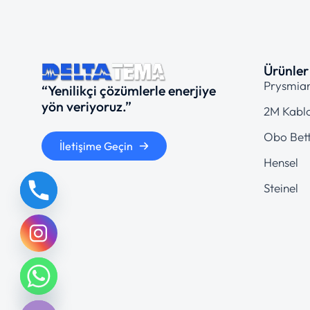
Ürünler
Prysmia
“Yenilikçi çözümlerle enerjiye
yön veriyoruz.”
2M Kabl
Obo Bet
İletişime Geçin
Hensel
Steinel
chaty
Hide