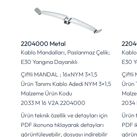
2204000 Metal
2204
Kablo Mandalları, Paslanmaz Çelik;
Kablo
E30 Yangına Dayanıklı
E30 Y
Çiftli MANDAL ; 16xNYM 3×1,5
Çiftl
Ürün Tanımı Kablo Adedi NYM 3×1,5
Ürün 
Malzeme Ürün Kodu
Malze
2033 M 16 V2A 2204000
2034 
Ürün teknik özellik ve detayları için
Ürün t
PDF ikonuna tıklayarak detayları
PDF i
görüntüleyebilir, dosyayı indirebilir
görünt