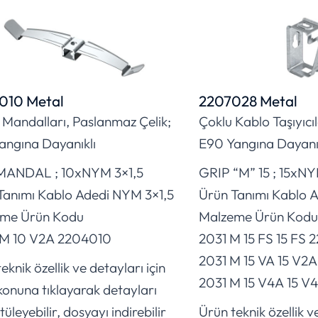
010 Metal
2207028 Metal
 Mandalları, Paslanmaz Çelik;
Çoklu Kablo Taşıyıcı
angına Dayanıklı
E90 Yangına Dayanık
i MANDAL ; 10xNYM 3×1,5
GRIP “M” 15 ; 15xNY
Tanımı Kablo Adedi NYM 3×1,5
Ürün Tanımı Kablo 
me Ürün Kodu
Malzeme Ürün Kodu
M 10 V2A 2204010
2031 M 15 FS 15 FS
2031 M 15 VA 15 V2
eknik özellik ve detayları için
2031 M 15 V4A 15 V
konuna tıklayarak detayları
üleyebilir, dosyayı indirebilir
Ürün teknik özellik ve