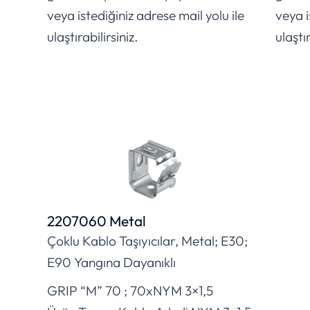
veya istediğiniz adrese mail yolu ile
veya i
ulaştırabilirsiniz.
ulaştır
2207060 Metal
Çoklu Kablo Taşıyıcılar, Metal; E30;
E90 Yangına Dayanıklı
GRIP “M” 70 ; 70xNYM 3×1,5