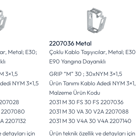
2207036 Metal
lar, Metal; E30;
Çoklu Kablo Taşıyıcılar, Metal; E30
lı
E90 Yangına Dayanıklı
M 3×1,5
GRIP “M” 30 ; 30xNYM 3×1,5
Adedi NYM 3×1,5
Ürün Tanımı Kablo Adedi NYM 3×1,
Malzeme Ürün Kodu
 2207028
2031 M 30 FS 30 FS 2207036
A 2207080
2031 M 30 VA 30 V2A 2207088
4A 2207132
2031 M 30 V4A 30 V4A 2207140
 detayları için
Ürün teknik özellik ve detayları için