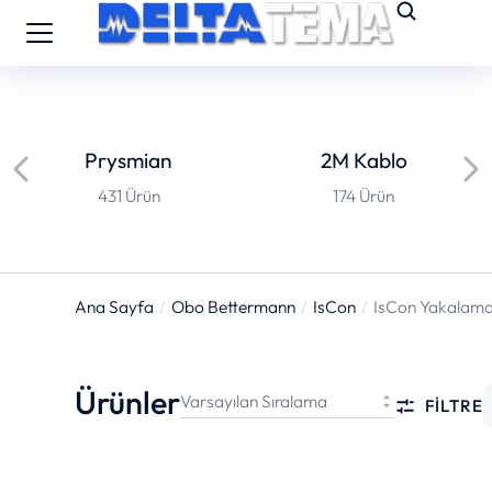
Prysmian
2M Kablo
431 Ürün
174 Ürün
Ana Sayfa
Obo Bettermann
IsCon
IsCon Yakalama 
You are here:
Ürünler
FILTRE