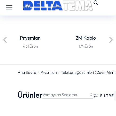
Prysmian
2M Kablo
431 Ürün
174 Ürün
Ana Sayfa
Prysmian
Telekom Çözümleri ( Zayıf Akım 
You are here:
Ürünler
FILTRE