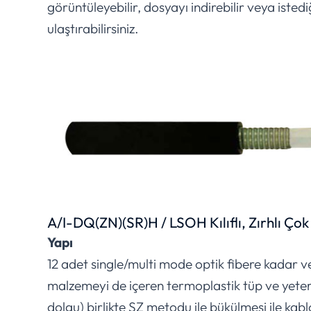
görüntüleyebilir, dosyayı indirebilir veya istedi
ulaştırabilirsiniz.
A/I-DQ(ZN)(SR)H / LSOH Kılıflı, Zırhlı Çok
Yapı
12 adet single/multi mode optik fibere kadar ve
malzemeyi de içeren termoplastik tüp ve yeter
dolgu) birlikte SZ metodu ile bükülmesi ile kab