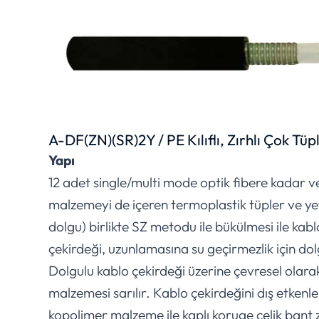
A-DF(ZN)(SR)2Y / PE Kılıflı, Zırhlı Çok Tüp
Yapı
12 adet single/multi mode optik fibere kadar ve
malzemeyi de içeren termoplastik tüpler ve ye
dolgu) birlikte SZ metodu ile bükülmesi ile kab
çekirdeği, uzunlamasına su geçirmezlik için dol
Dolgulu kablo çekirdeği üzerine çevresel olar
malzemesi sarılır. Kablo çekirdeğini dış etkenle
kopolimer malzeme ile kaplı koruge çelik bant z