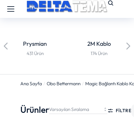
Prysmian
2M Kablo
431 Ürün
174 Ürün
Ana Sayfa
Obo Bettermann
Magic­ Bağlantı Kablo Ka
You are here:
Ürünler
FILTRE